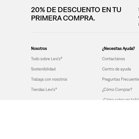
20% DE DESCUENTO EN TU
PRIMERA COMPRA.
Nosotros
¿Necesitas Ayuda?
Todo sobre Levi's®
Contactános
Sostenibilidad
Centro de ayuda
Trabaja con nosotros
Preguntas Frecuente
Tiendas Levi's®
¿Cómo Comprar?
¿Cómo saber mi talla
Promociones vigente
© 2026 LEVI STRAUSS & CO | NIT 901.778.500-9 | levis.co@customercare.global 