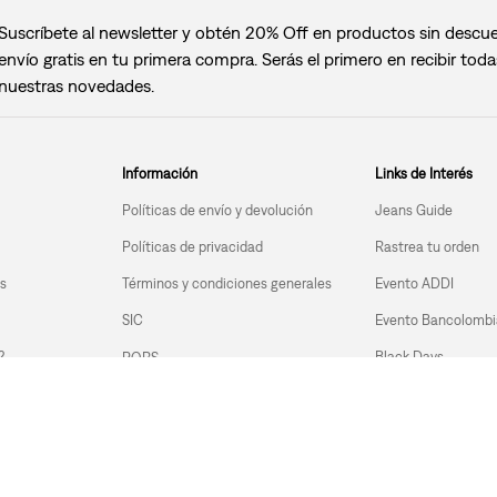
Suscríbete al newsletter y obtén 20% Off en productos sin descu
envío gratis en tu primera compra. Serás el primero en recibir toda
nuestras novedades.
Información
Links de Interés
Políticas de envío y devolución
Jeans Guide
Políticas de privacidad
Rastrea tu orden
s
Términos y condiciones generales
Evento ADDI
SIC
Evento Bancolombi
?
Black Days
PQRS
s
Cyber Days
Hot Deals
| +576015189673