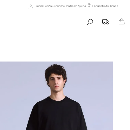
Iniciar Sesión
Suscribirse
Centro de Ayuda
Encuentra tu Tienda
Busca tu producto aqu