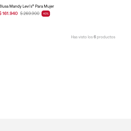
Blusa Mandy Levi's® Para Mujer
$
161
.
940
$
269
.
900
40
%
Has visto los
6
productos