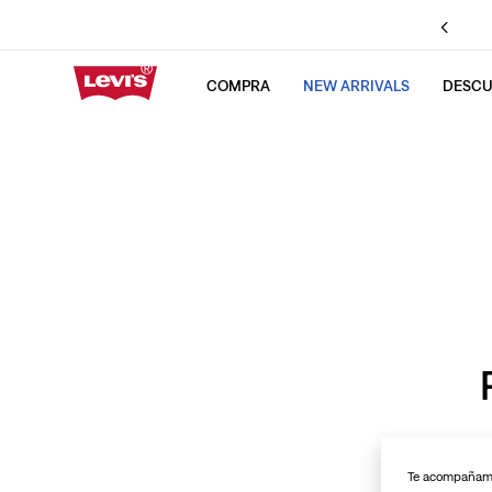
COMPRA
NEW ARRIVALS
DESCU
TÉRMINOS MÁS BUS
1
.
501 jeans hombre
2
.
chaqueta
3
.
511
4
.
cinch baggy
5
.
501 jeans mujer
6
.
505
7
.
512
8
.
baggy
9
.
jeans
Te acompañamos
10
.
levis colombia