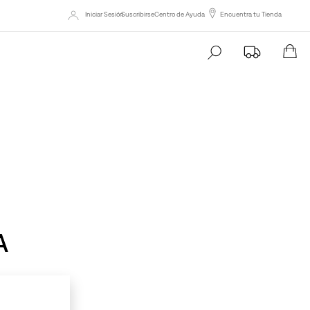
Iniciar Sesión
Suscribirse
Centro de Ayuda
Encuentra tu Tienda
Busca tu producto aqu
A