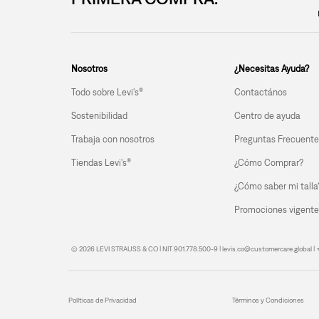
Nosotros
¿Necesitas Ayuda?
Todo sobre Levi's®
Contactános
Sostenibilidad
Centro de ayuda
Trabaja con nosotros
Preguntas Frecuente
Tiendas Levi's®
¿Cómo Comprar?
¿Cómo saber mi talla
Promociones vigente
© 2026 LEVI STRAUSS & CO | NIT 901.778.500-9 | levis.co@customercare.global 
Políticas de Privacidad
Términos y Condiciones