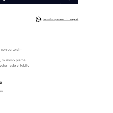
¿Necesitas ayuda con tu compra?
con corte slim
, muslos y pierna
cha hasta el tobillo
o
no