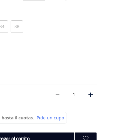
34
36
－
＋
egar al carrito