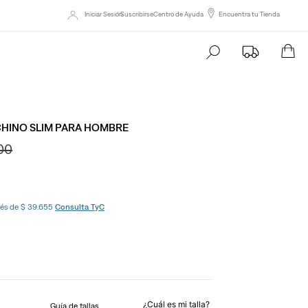
Iniciar Sesión
Suscribirse
Centro de Ayuda
Encuentra tu Tienda
Busca tu producto aqu
 CHINO SLIM PARA HOMBRE
00
erés de $ 39.655
Consulta TyC
¿Cuál es mi talla?
Guía de tallas