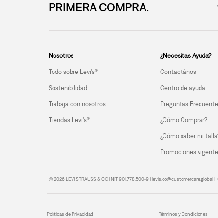
PRIMERA COMPRA.
Nosotros
¿Necesitas Ayuda?
Todo sobre Levi's®
Contactános
Sostenibilidad
Centro de ayuda
Trabaja con nosotros
Preguntas Frecuente
Tiendas Levi's®
¿Cómo Comprar?
¿Cómo saber mi talla
Promociones vigente
© 2026 LEVI STRAUSS & CO | NIT 901.778.500-9 | levis.co@customercare.global 
Políticas de Privacidad
Términos y Condiciones