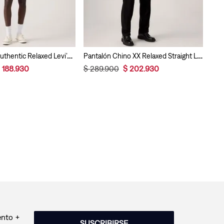
Bermuda XX Authentic Relaxed Levi’s® Para Hombre
Pantalón Chino XX Relaxed Straight Levi’s® Para Hombre
188
.
930
$
289
.
900
$
202
.
930
ento +
SUSCRIBIRSE