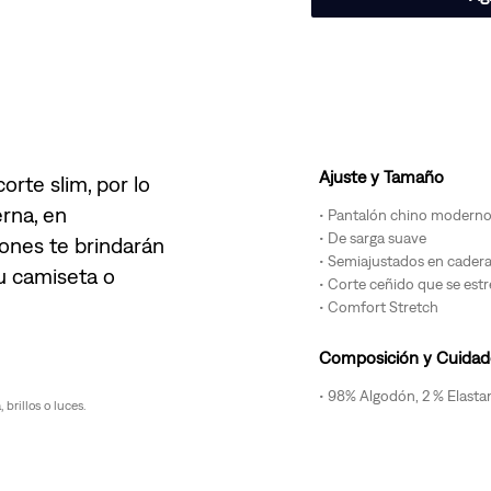
Ajuste y Tamaño
rte slim, por lo
rna, en
Pantalón chino moderno 
De sarga suave
ones te brindarán
Semiajustados en cadera
tu camiseta o
Corte ceñido que se estre
Comfort Stretch
Composición y Cuidad
98% Algodón, 2 % Elasta
brillos o luces.