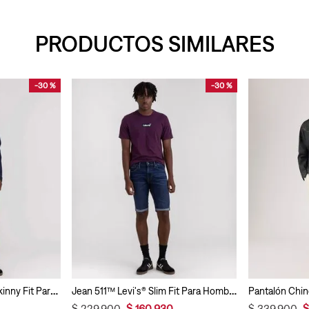
PRODUCTOS SIMILARES
-
30 %
-
30 %
Pantalón Levi's® 510™ Skinny Fit Para Hombre
Jean 511™ Levi's® Slim Fit Para Hombre
$
229
.
900
$
160
.
930
$
339
.
900
$