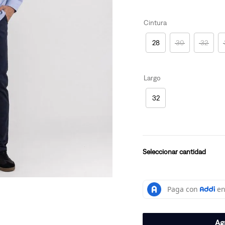
Cintura
28
30
32
Largo
32
cantidad
Agr