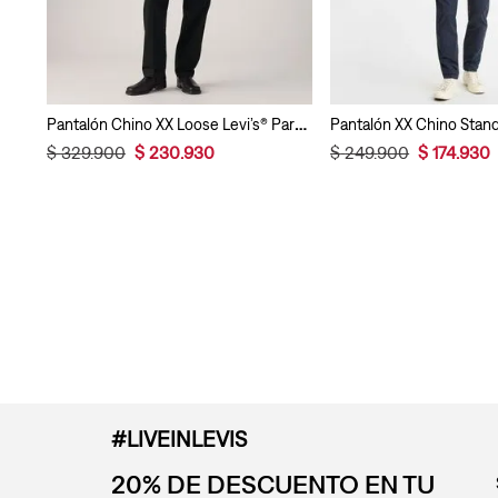
Pantalón Chino XX Loose Levi’s® Para Hombre
$
329
.
900
$
230
.
930
$
249
.
900
$
174
.
930
#LIVEINLEVIS
20% DE DESCUENTO EN TU