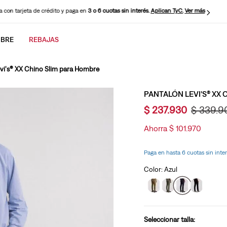
 con tarjeta de crédito y paga en
3 o 6 cuotas sin interés.
Aplican TyC.
Ver más
BRE
REBAJAS
CADOS
vi's® XX Chino Slim para Hombre
PANTALÓN LEVI'S® XX
$
237
.
930
$
339
.
9
Ahorra
$
101
.
970
Paga en hasta 6 cuotas sin int
Color:
Azul
Seleccionar talla: