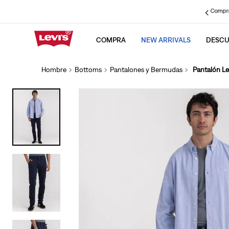
REBAJAS:
Hasta 50% OFF
Aplican TyC.
Ver más
Compra
COMPRA
NEW ARRIVALS
DESCU
TÉRMINOS MÁS BUS
1
.
501 jeans hombre
Hombre
Bottoms
Pantalones y Bermudas
Pantalón Le
2
.
chaqueta
3
.
511
4
.
cinch baggy
5
.
501 jeans mujer
6
.
505
7
.
512
8
.
baggy
9
.
jeans
10
.
ribcage