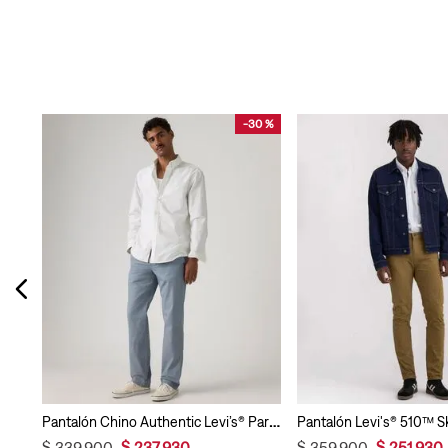
-
30 %
Pantalón Levi's® XX Chino Slim para Hombre
Pantalón Chino Authentic Levi’s® Para Hombre
$
339
.
900
$
237
.
930
$
359
.
900
$
251
.
930