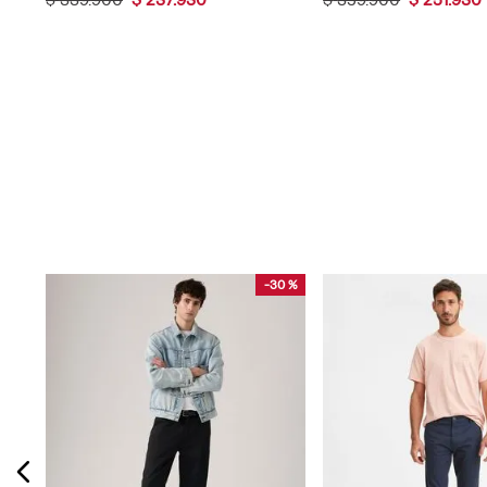
-
30 %
Pantalón 511™ Levi's® Slim Fit Para Hombre