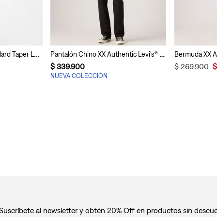
Pantalón XX Chino Standard Taper Levi’s® Para Hombre
Pantalón Chino XX Authentic Levi’s® Para Hombre
$
339
.
900
$
269
.
900
$
NUEVA COLECCIÓN
Suscríbete al newsletter y obtén 20% Off en productos sin descu