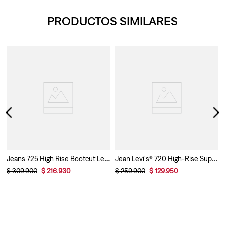
PRODUCTOS SIMILARES
® Para Mujer
Jeans 725 High Rise Bootcut Levi’s® Para Mujer
Jean Levi's® 720 High-Rise Super Skinny para Mujer
$
309
.
900
$
216
.
930
$
259
.
900
$
129
.
950