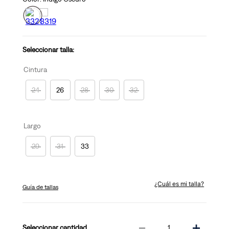
Seleccionar talla:
Cintura
24
26
28
30
32
Largo
29
31
33
¿Cuál es mi talla?
Guía de tallas
－
＋
cantidad