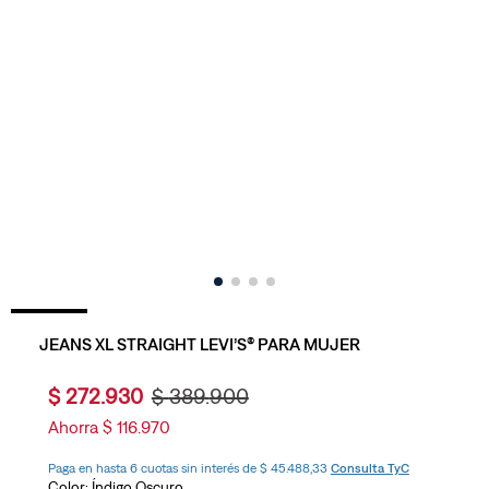
JEANS XL STRAIGHT LEVI’S® PARA MUJER
$
272
.
930
$
389
.
900
Ahorra
$
116
.
970
Paga en hasta 6 cuotas sin interés de $ 45.488,33
Consulta TyC
Color:
Índigo Oscuro