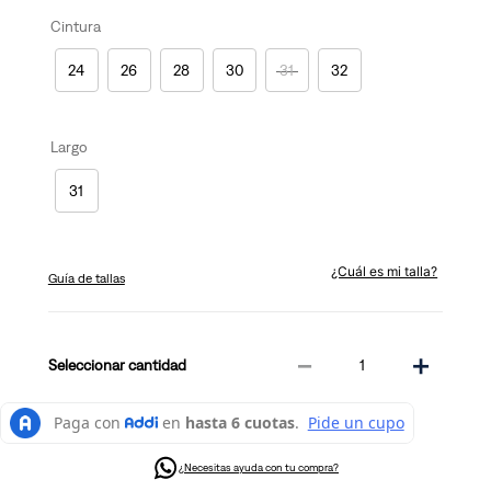
Cintura
24
26
28
30
31
32
Largo
31
¿Cuál es mi talla?
Guía de tallas
－
＋
cantidad
¿Necesitas ayuda con tu compra?