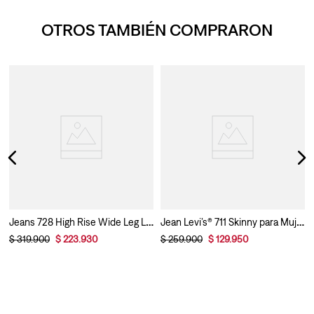
OTROS TAMBIÉN COMPRARON
Jeans 728 High Rise Wide Leg Levi’s® Para Mujer
Jean Levi’s® 711 Skinny para Mujer
$
319
.
900
$
223
.
930
$
259
.
900
$
129
.
950