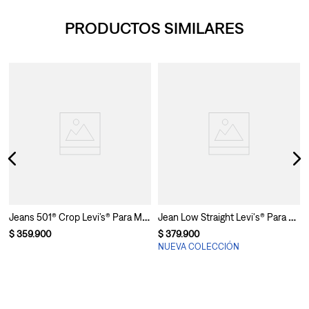
PRODUCTOS SIMILARES
Mujer
Jeans 501® Crop Levi’s® Para Mujer
Jean Low Straight Levi's® Para Mujer
$
359
.
900
$
379
.
900
NUEVA COLECCIÓN