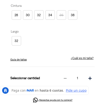
Cintura
28
30
32
34
36
38
Largo
32
¿Cuál es mi talla?
Guía de tallas
－
＋
cantidad
¿Necesitas ayuda con tu compra?