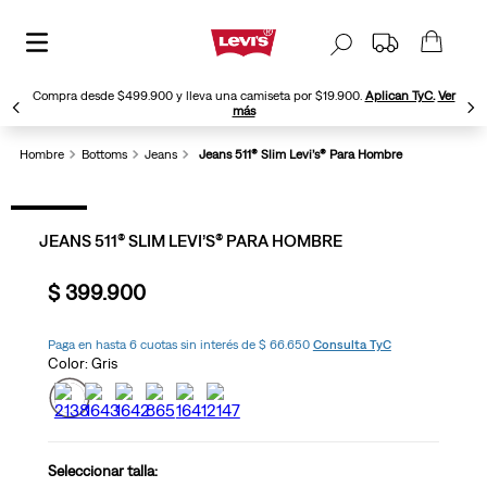
Compra desde $499.900 y lleva una camiseta por $19.900.
Aplican TyC.
Ver
más
Hombre
Bottoms
Jeans
Jeans 511® Slim Levi’s® Para Hombre
JEANS 511® SLIM LEVI’S® PARA HOMBRE
$
399
.
900
Paga en hasta 6 cuotas sin interés de $ 66.650
Consulta TyC
Color:
Gris
Seleccionar talla: