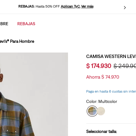
REBAJAS:
Hasta 50% OFF
Aplican TyC.
Ver más
Co
BRE
REBAJAS
CADOS
evi’s® Para Hombre
CAMISA WESTERN LEV
$
174
.
930
$
249
.
9
Ahorra
$
74
.
970
Paga en hasta 6 cuotas sin inte
Color:
Multicolor
Seleccionar talla: