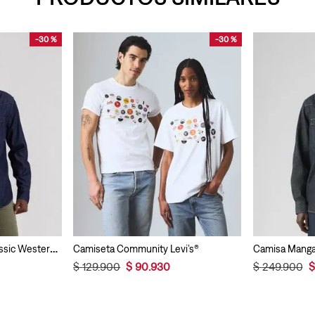
-
30 %
-
30 %
Camisa Manga Larga Classic Western Levi’s® Para Hombre
Camiseta Community Levi’s®
$
129
.
900
$
90
.
930
$
249
.
900
$