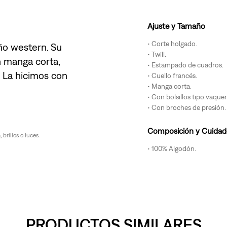
Ajuste y Tamaño
Corte holgado.
eño western. Su
Twill.
n manga corta,
Estampado de cuadros.
. La hicimos con
Cuello francés.
Manga corta.
Con bolsillos tipo vaque
Con broches de presión.
Composición y Cuidad
brillos o luces.
100% Algodón.
PRODUCTOS SIMILARES