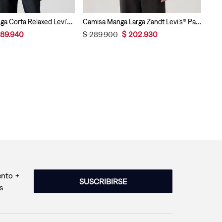
Camiseta Manga Corta Relaxed Levi’s® Para Hombre
Camisa Manga Larga Zandt Levi’s® Para Hombre
89
.
940
$
289
.
900
$
202
.
930
ento +
SUSCRIBIRSE
s