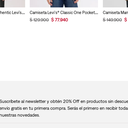
Camisa Manga Larga Authentic Levi’s® Para Hombre
Camiseta Levi's® Classic One Pocket para Hombre
0
$
129
.
900
$
77
.
940
$
149
.
900
$
Suscríbete al newsletter y obtén 20% Off en productos sin descu
envío gratis en tu primera compra. Serás el primero en recibir toda
nuestras novedades.