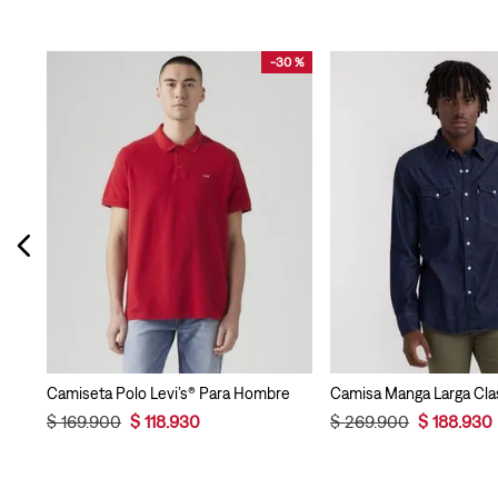
-
30 %
Camisa Levi’s® Classic One Pocket para Hombre
Camiseta Polo Levi’s® Para Hombre
$
169
.
900
$
118
.
930
$
269
.
900
$
188
.
930