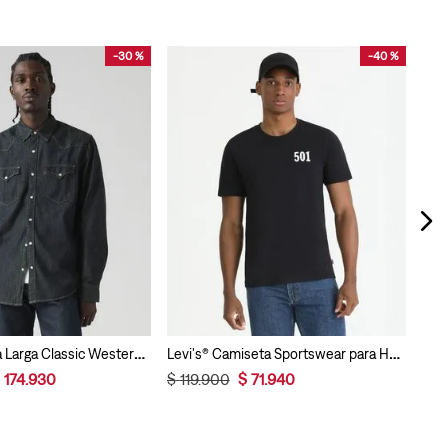
-
30 %
-
40 %
$
1
Camisa Manga Larga Classic Western Levi’s® Para Hombre
Levi's® Camiseta Sportswear para Hombre
174
.
930
$
119
.
900
$
71
.
940