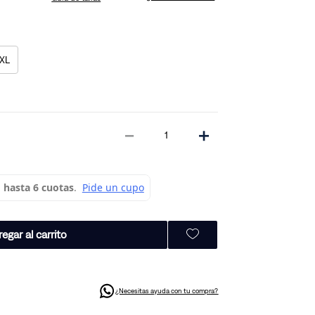
XL
－
＋
egar al carrito
¿Necesitas ayuda con tu compra?