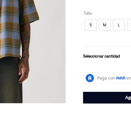
Talla
S
M
L
cantidad
Agr