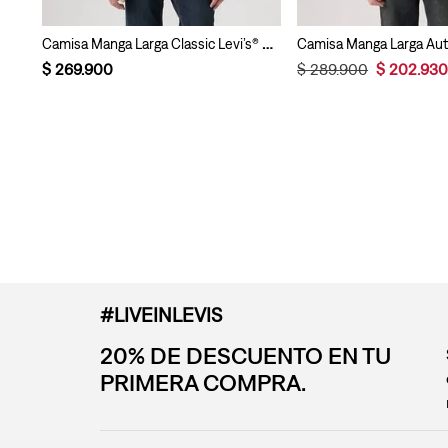
Camisa Manga Larga Classic Levi’s® Para Hombre
$
269
.
900
$
289
.
900
$
202
.
93
#LIVEINLEVIS
20% DE DESCUENTO EN TU
PRIMERA COMPRA.