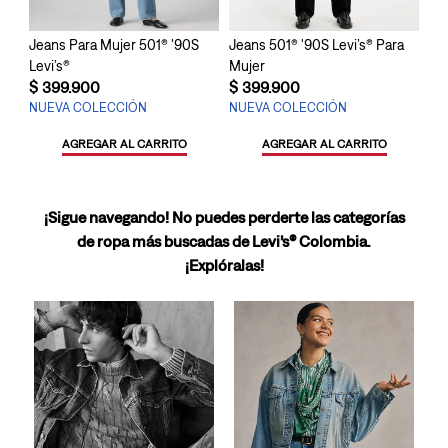
Jeans Para Mujer 501® '90S
Jeans 501® '90S Levi’s® Para
Levi’s®
Mujer
$
399
.
900
$
399
.
900
NUEVA COLECCIÓN
NUEVA COLECCIÓN
AGREGAR AL CARRITO
AGREGAR AL CARRITO
¡Sigue navegando! No puedes perderte las categorías
de ropa más buscadas de Levi’s® Colombia.
¡Explóralas!