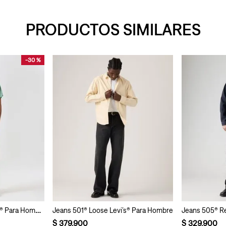
PRODUCTOS SIMILARES
-
30 %
Jeans 510® Skinny Levi’s® Para Hombre
Jeans 501® Loose Levi’s® Para Hombre
$
379
.
900
$
329
.
900