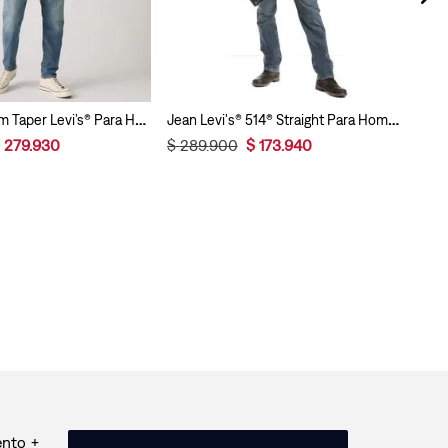
Jeans 512® Slim Taper Levi’s® Para Hombre
Jean Levi's® 514® Straight Para Hombre
279
.
930
$
289
.
900
$
173
.
940
ento +