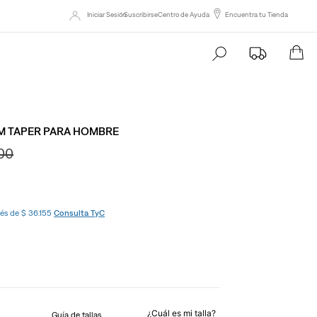
Iniciar Sesión
Suscribirse
Centro de Ayuda
Encuentra tu Tienda
Busca tu producto aqu
LIM TAPER PARA HOMBRE
00
rés de $ 36.155
Consulta TyC
¿Cuál es mi talla?
Guía de tallas