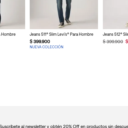
ra Hombre
Jeans 511® Slim Levi’s® Para Hombre
$
399
.
900
$
399
.
900
$
NUEVA COLECCIÓN
Suscríbete al newsletter y obtén 20% Off en productos sin descu