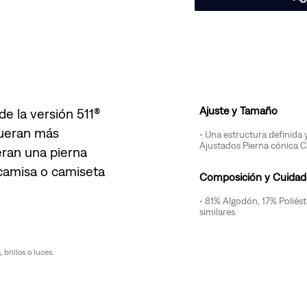
Ajuste y Tamaño
de la versión 511®
fueran más
Una estructura definida
Ajustados Pierna cónica Co
eran una pierna
 camisa o camiseta
Composición y Cuidad
81% Algodón, 17% Poliést
similares.
brillos o luces.