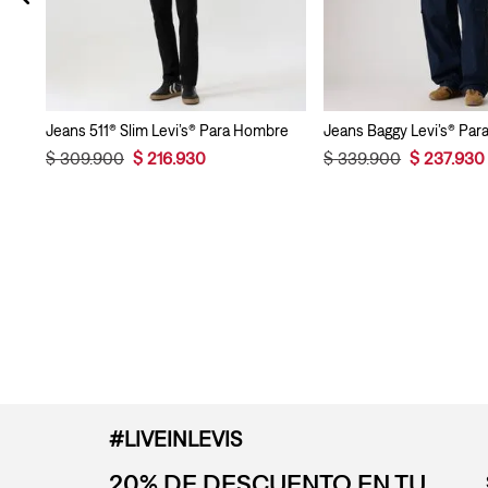
Jeans 511® Slim Levi’s® Para Hombre
Jeans Baggy Levi’s® Pa
$
309
.
900
$
216
.
930
$
339
.
900
$
237
.
930
#LIVEINLEVIS
20% DE DESCUENTO EN TU