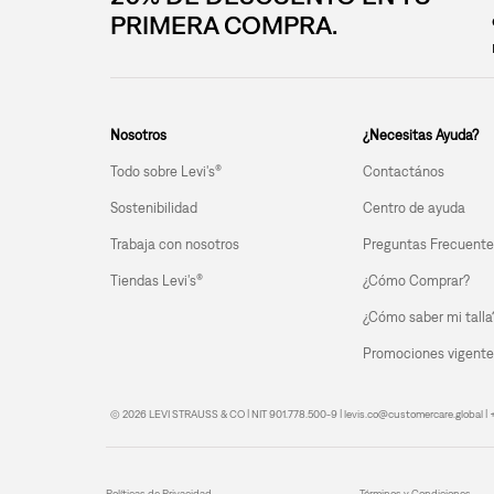
PRIMERA COMPRA.
Nosotros
¿Necesitas Ayuda?
Todo sobre Levi's®
Contactános
Sostenibilidad
Centro de ayuda
Trabaja con nosotros
Preguntas Frecuente
Tiendas Levi's®
¿Cómo Comprar?
¿Cómo saber mi talla
Promociones vigente
© 2026 LEVI STRAUSS & CO | NIT 901.778.500-9 | levis.co@customercare.global 
Políticas de Privacidad
Términos y Condiciones