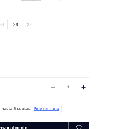
34
36
38
－
＋
egar al carrito