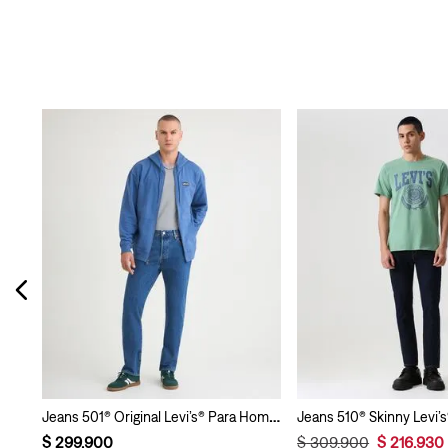
Jeans 512® Slim Taper Levi’s® Para Hombre
Jeans 501® Original Levi’s® Para Hombre
$
299
.
900
$
309
.
900
$
216
.
930