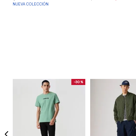
NUEVA COLECCIÓN
-
30 %
Jean Levi’S® 511™ Slim Fit Para Hombre