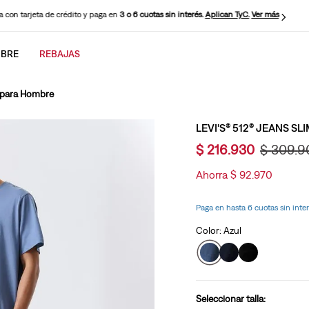
 con tarjeta de crédito y paga en
3 o 6 cuotas sin interés.
Aplican TyC.
Ver más
BRE
REBAJAS
CADOS
r para Hombre
LEVI'S® 512® JEANS S
$
216
.
930
$
309
.
9
Ahorra
$
92
.
970
Paga en hasta 6 cuotas sin inte
Color:
Azul
Seleccionar talla: