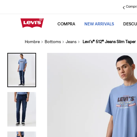
REBAJAS:
Hasta 50% OFF
Aplican TyC.
Ver más
Compra
COMPRA
NEW ARRIVALS
DESCU
TÉRMINOS MÁS BUS
1
.
501 jeans hombre
Hombre
Bottoms
Jeans
Levi's® 512® Jeans Slim Tape
2
.
chaqueta
3
.
511
4
.
cinch baggy
5
.
501 jeans mujer
6
.
505
7
.
512
8
.
baggy
9
.
jeans
10
.
ribcage