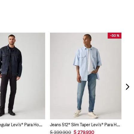
-
30 %
$
2
Jeans 505® Regular Levi’s® Para Hombre
Jeans 512® Slim Taper Levi’s® Para Hombre
$
399
.
900
$
279
.
930