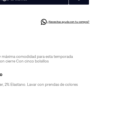
¿Necesitas ayuda con tu compra?
 y máxima comodidad para esta temporada
n cierre Con cinco bolsillos
o
er, 2% Elastano. Lavar con prendas de colores