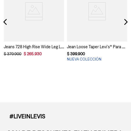
Jeans 728 High Rise Wide Leg Levi’s® Para Mujer
Jean Loose Taper Levi's® Para Mujer
$
379
.
900
$
265
.
930
$
399
.
900
NUEVA COLECCIÓN
#LIVEINLEVIS