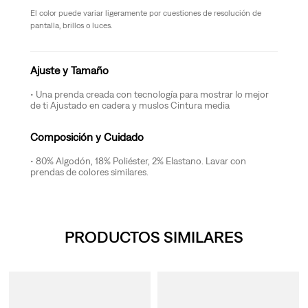
El color puede variar ligeramente por cuestiones de resolución de
pantalla, brillos o luces.
Ajuste y Tamaño
Una prenda creada con tecnología para mostrar lo mejor
de ti Ajustado en cadera y muslos Cintura media
Composición y Cuidado
80% Algodón, 18% Poliéster, 2% Elastano. Lavar con
prendas de colores similares.
PRODUCTOS SIMILARES
y para Mujer