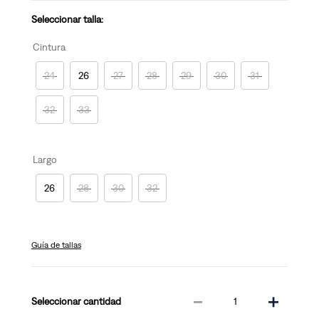
Seleccionar talla:
Cintura
24
26
27
28
29
30
31
32
33
Largo
26
28
30
32
Guía de tallas
－
＋
cantidad