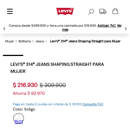
Compra desde $499.900 y lleva una camiseta por $19.900.
Aplican TyC.
Ver
más
Mujer
Bottoms
Jeans
Levi’s® 314® Jeans Shaping Straight para Mujer
LEVI’S® 314® JEANS SHAPING STRAIGHT PARA
MUJER
$
216
.
930
$
309
.
900
Ahorra
$
92
.
970
Paga en hasta 6 cuotas sin interés de $ 36.155
Consulta TyC
Color:
Índigo