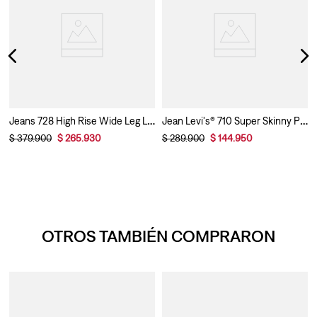
Jeans 728 High Rise Wide Leg Levi’s® Para Mujer
Jean Levi's® 710 Super Skinny Para Mujer
$
379
.
900
$
265
.
930
$
289
.
900
$
144
.
950
OTROS TAMBIÉN COMPRARON
ara Mujer