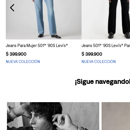
Agregar al carrito
Agregar al carr
Jeans Para Mujer 501® '90S Levi’s®
Jeans 501® '90S Levi’s® Pa
$
399
.
900
$
399
.
900
NUEVA COLECCIÓN
NUEVA COLECCIÓN
¡Sigue navegando!