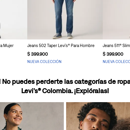
ito
Agregar al carrito
Ag
ra Mujer
Jeans 502 Taper Levi’s® Para Hombre
Jeans 511® Sli
$
399
.
900
$
399
.
900
NUEVA COLECCIÓN
NUEVA COLEC
 No puedes perderte las categorías de ro
Levi’s® Colombia. ¡Explóralas!