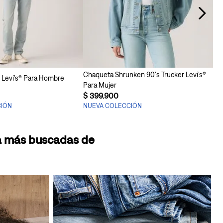
regar al carrito
Agregar al carrito
Chaqueta Shrunken 90's Trucker Levi’s®
m Levi’s® Para Hombre
Para Mujer
$
399
.
900
CIÓN
NUEVA COLECCIÓN
pa más buscadas de