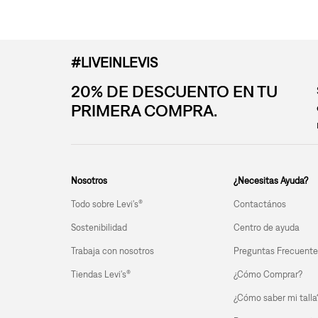
#LIVEINLEVIS
20% DE DESCUENTO EN TU
PRIMERA COMPRA.
Nosotros
¿Necesitas Ayuda?
Todo sobre Levi's®
Contactános
Sostenibilidad
Centro de ayuda
Trabaja con nosotros
Preguntas Frecuente
Tiendas Levi's®
¿Cómo Comprar?
¿Cómo saber mi talla