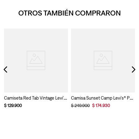
OTROS TAMBIÉN COMPRARON
Camiseta Red Tab Vintage Levi’s® Para Hombre
Camisa Sunset Camp Levi’s® Para Hombre
$
129
.
900
$
249
.
900
$
174
.
930