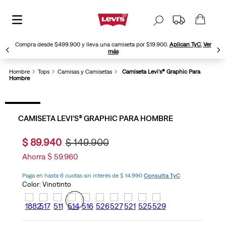
Compra desde $499.900 y lleva una camiseta por $19.900.
Aplican TyC.
Ver
más
Hombre
Tops
Camisas y Camisetas
Camiseta Levi's® Graphic Para
Hombre
CAMISETA LEVI'S® GRAPHIC PARA HOMBRE
$
89
.
940
$
149
.
900
Ahorra
$
59
.
960
Paga en hasta 6 cuotas sin interés de $ 14.990
Consulta TyC
Color:
Vinotinto