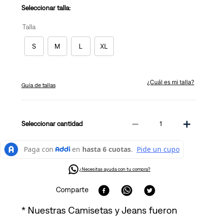
Seleccionar talla:
Talla
S
M
L
XL
¿Cuál es mi talla?
Guía de tallas
－
＋
cantidad
¿Necesitas ayuda con tu compra?
Comparte
* Nuestras Camisetas y Jeans fueron