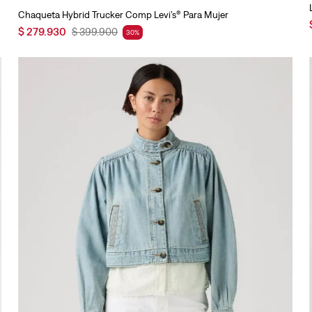
Chaqueta Hybrid Trucker Comp Levi’s® Para Mujer
$
279
.
930
$
399
.
900
30
%