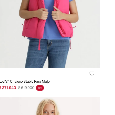
Agregar al carrito
Levi's® Chaleco Stable Para Mujer
$
371
.
940
$
619
.
900
40
%