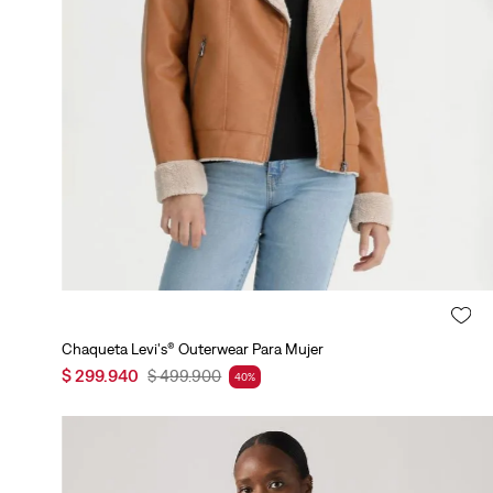
Agregar al carrito
Chaqueta Levi's® Outerwear Para Mujer
$
299
.
940
$
499
.
900
40
%