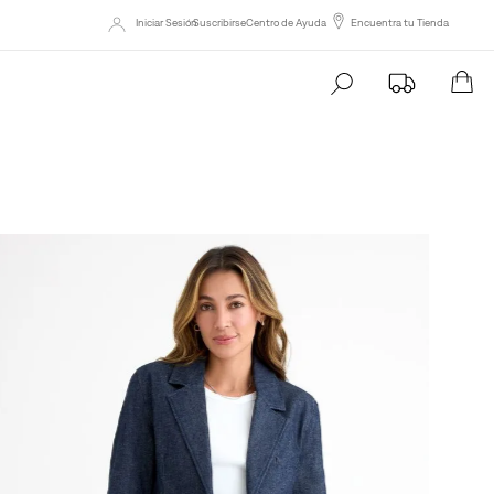
Aplican TyC.
Ver más
Iniciar Sesión
Suscribirse
Centro de Ayuda
Encuentra tu Tienda
Busca tu producto aqu