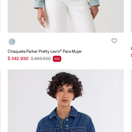
Agregar al carrito
Chaqueta Parker Pretty Levi’s® Para Mujer
$
342
.
930
$
489
.
900
30
%