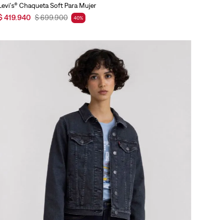
Levi's® Chaqueta Soft Para Mujer
$
419
.
940
$
699
.
900
40
%