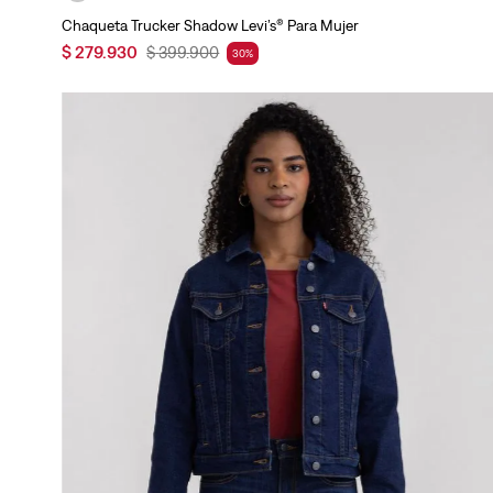
Chaqueta Trucker Shadow Levi’s® Para Mujer
$
279
.
930
$
399
.
900
30
%