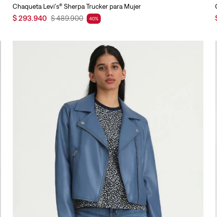
Chaqueta Levi's® Sherpa Trucker para Mujer
$
293
.
940
$
489
.
900
40
%