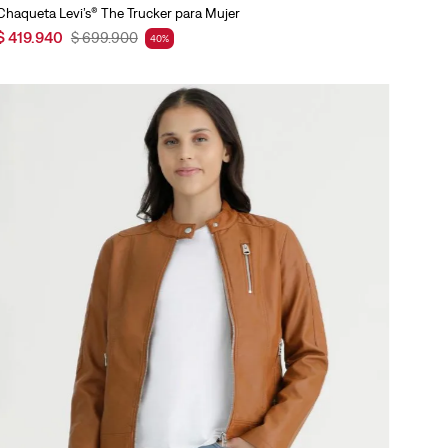
Chaqueta Levi’s® The Trucker para Mujer
$
419
.
940
$
699
.
900
40
%