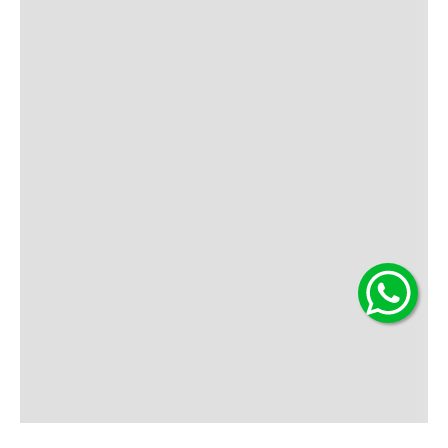
Medios de Pago
© 2026 LEVI STRAUSS & CO | NIT 901.778.500-9 |
levis.co@customercare.global | +576015189673
Términos y Condiciones
Políticas de Privacidad