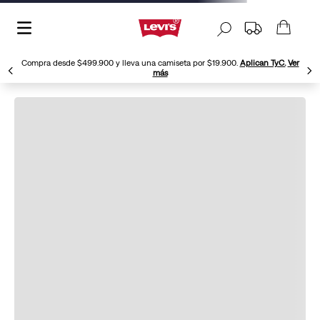
Compra desde $499.900 y lleva una camiseta por $19.900.
Aplican TyC.
Ver
más
Pantalon-Cargo-Xx-Taper-Levis-Para-Hombre-
Taper-235870
No hemos podido encontrar este
producto Levi’s®.
¡Sigue navegando! No puedes perderte las categorías
de ropa más buscadas de Levi’s® Colombia.
¡Explóralas!