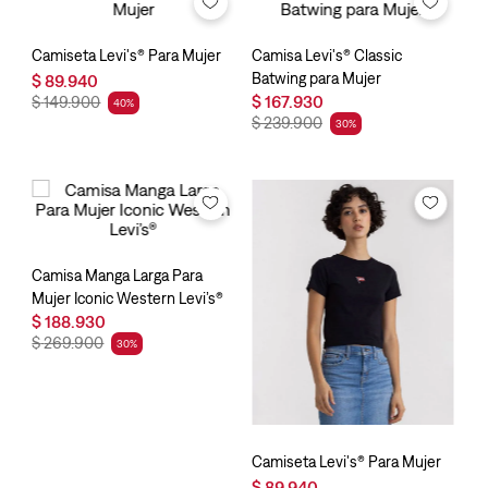
Camiseta Levi's® Para Mujer
Camisa Levi's® Classic
Batwing para Mujer
$
89
.
940
$
167
.
930
$
149
.
900
40
%
$
239
.
900
30
%
Camisa Manga Larga Para
Mujer Iconic Western Levi’s®
$
188
.
930
$
269
.
900
30
%
Camiseta Levi's® Para Mujer
$
89
.
940