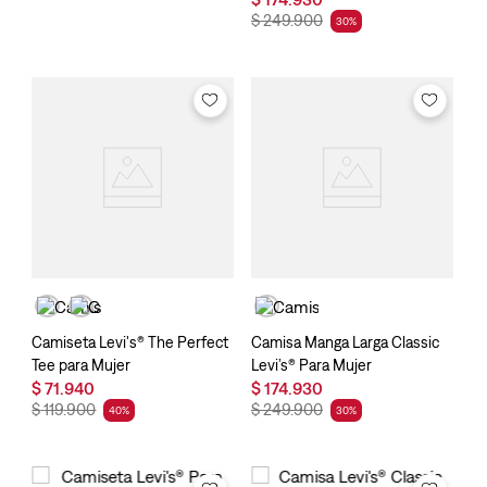
$
249
.
900
30
%
Camiseta Levi's® The Perfect
Camisa Manga Larga Classic
Tee para Mujer
Levi’s® Para Mujer
$
71
.
940
$
174
.
930
$
119
.
900
$
249
.
900
40
%
30
%