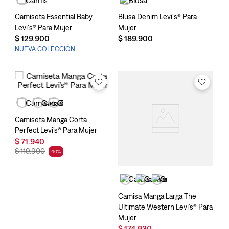
Camiseta Essential Baby
Blusa Denim Levi's® Para
Levi's® Para Mujer
Mujer
$
129
.
900
$
189
.
900
NUEVA COLECCIÓN
Camiseta Manga Corta
Perfect Levi’s® Para Mujer
$
71
.
940
$
119
.
900
40
%
Camisa Manga Larga The
Ultimate Western Levi’s® Para
Mujer
$
174
.
930