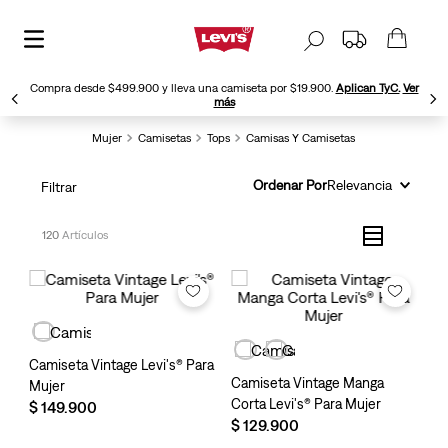
Compra desde $499.900 y lleva una camiseta por $19.900.
Aplican TyC.
Ver
más
Mujer
Camisetas
Tops
Camisas Y Camisetas
Ordenar Por
Relevancia
Filtrar
120
Camiseta Vintage Levi's® Para
Camiseta Vintage Manga
Mujer
Corta Levi's® Para Mujer
$
149
.
900
$
129
.
900