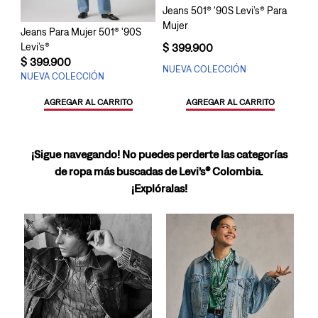
Jeans 501® '90S Levi’s® Para
Mujer
Jeans Para Mujer 501® '90S
Levi’s®
$
399
.
900
$
399
.
900
NUEVA COLECCIÓN
NUEVA COLECCIÓN
AGREGAR AL CARRITO
AGREGAR AL CARRITO
¡Sigue navegando! No puedes perderte las categorías
de ropa más buscadas de Levi’s® Colombia.
¡Explóralas!