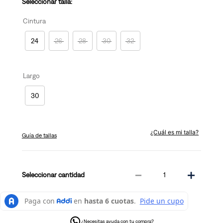
Seleccionar talla:
Cintura
24
26
28
30
32
Largo
30
¿Cuál es mi talla?
Guía de tallas
－
＋
cantidad
¿Necesitas ayuda con tu compra?