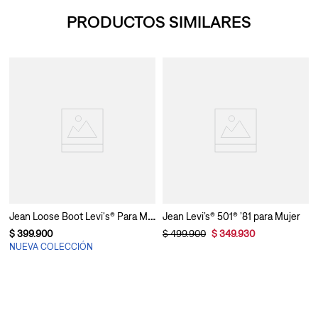
PRODUCTOS SIMILARES
Jean Loose Boot Levi's® Para Mujer
Jean Levi’s® 501® ’81 para Mujer
$
399
.
900
$
499
.
900
$
349
.
930
NUEVA COLECCIÓN