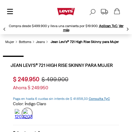
Compra desde $499.900 y lleva una camiseta por $19.900.
Aplican TyC.
Ver
más
Mujer
Bottoms
Jeans
Jean Levi’s® 721 High Rise Skinny para Mujer
JEAN LEVI’S® 721 HIGH RISE SKINNY PARA MUJER
$
249
.
950
$
499
.
900
Ahorra
$
249
.
950
Paga en hasta 6 cuotas sin interés de $ 41.658,33
Consulta TyC
Color:
Índigo Claro