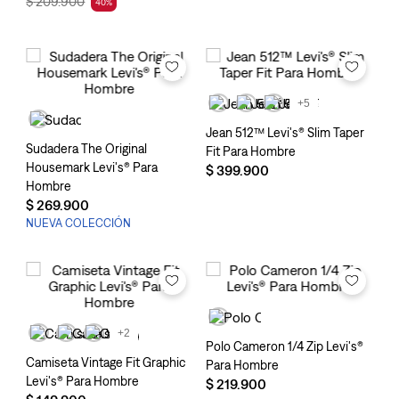
$
209
.
900
40
%
+5
Jean 512™ Levi's® Slim Taper
Sudadera The Original
Fit Para Hombre
Housemark Levi's® Para
$
399
.
900
Hombre
$
269
.
900
NUEVA COLECCIÓN
+2
Polo Cameron 1/4 Zip Levi's®
Camiseta Vintage Fit Graphic
Para Hombre
Levi's® Para Hombre
$
219
.
900