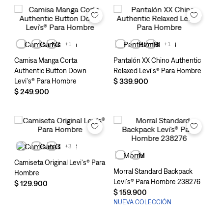
+1
+1
Camisa Manga Corta
Pantalón XX Chino Authentic
Authentic Button Down
Relaxed Levi's® Para Hombre
Levi's® Para Hombre
$
339
.
900
$
249
.
900
+3
Camiseta Original Levi's® Para
Morral Standard Backpack
Hombre
Levi's® Para Hombre 238276
$
129
.
900
$
159
.
900
NUEVA COLECCIÓN