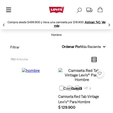
Compra desde $499.900 y lleva una camiseta por $19.900.
Aplican TyC.
Ver
más
Hombre
Ordenar Por
Más Reciente
Filtrar
763
+7
Camiseta Red Tab Vintage
Levi's® Para Hombre
$
129
.
900