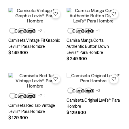
+2
+1
Camiseta Vintage Fit Graphic
Camisa Manga Corta
Levi's® Para Hombre
Authentic Button Down
$
149
.
900
Levi's® Para Hombre
$
249
.
900
+3
+7
Camiseta Original Levi's® Para
Camiseta Red Tab Vintage
Hombre
Levi's® Para Hombre
$
129
.
900
$
129
.
900