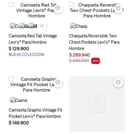
+7
Camiseta Red Tab Vintage
Chaqueta Reversible Two
Levi's® Para Hombre
Chest Pockets Levi's® Para
$
129
.
900
Hombre
$
269
.
940
NUEVA COLECCIÓN
$
449
.
900
40
%
Camiseta Graphic Vintage Fit
Pocket Levi's® Para Hombre
$
149
.
900