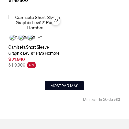
$
149
.
900
+7
Camiseta Short Sleeve
Graphic Levi's® Para Hombre
$
71
.
940
$
119
.
900
40
%
MOSTRAR MÁS
Mostrando
20 de 763