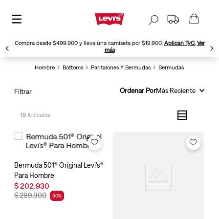
Compra desde $499.900 y lleva una camiseta por $19.900.
Aplican TyC.
Ver
más
Hombre
Bottoms
Pantalones Y Bermudas
Bermudas
Ordenar Por
Más Reciente
Filtrar
19
Bermuda 501® Original Levi’s®
Para Hombre
$
202
.
930
$
289
.
900
30
%