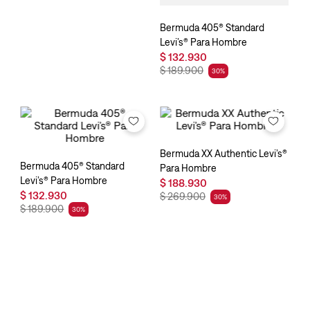
Bermuda 405® Standard
Levi’s® Para Hombre
$
132
.
930
$
189
.
900
30
%
Bermuda 405® Standard
Bermuda XX Authentic Levi’s®