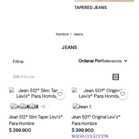
TAPERED JEANS
Hombre
Jeans
JEANS
Ordenar Por
Relevancia
Filtrar
236
+5
Jean 512® Slim Taper Levi's®
Jean 501® Original Levi's®
Para Hombre
Para Hombre
$
399
.
900
$
399
.
900
NUEVA COLECCIÓN