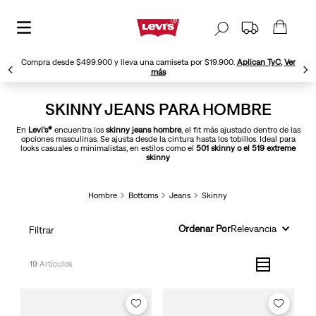
Compra desde $499.900 y lleva una camiseta por $19.900.
Aplican TyC.
Ver
más
SKINNY JEANS PARA HOMBRE
En
Levi’s®
encuentra los
skinny jeans hombre
, el fit más ajustado dentro de las
opciones masculinas. Se ajusta desde la cintura hasta los tobillos. Ideal para
looks casuales o minimalistas, en estilos como el
501 skinny o el 519 extreme
skinny
Hombre
Bottoms
Jeans
Skinny
Ordenar Por
Relevancia
Filtrar
19