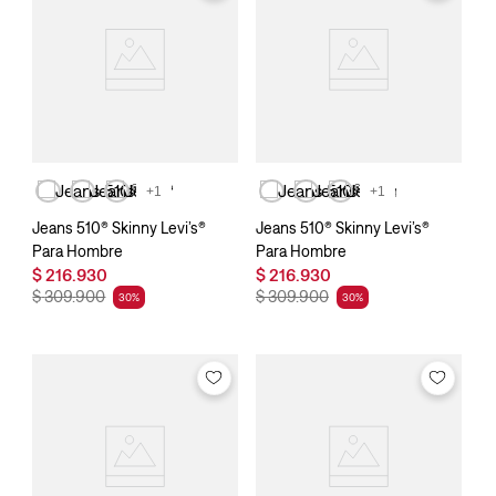
+1
+1
Jeans 510® Skinny Levi’s®
Jeans 510® Skinny Levi’s®
Para Hombre
Para Hombre
$
216
.
930
$
216
.
930
$
309
.
900
$
309
.
900
30
%
30
%