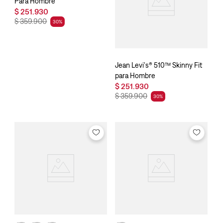
Para Hombre
$
251
.
930
$
359
.
900
30
%
Jean Levi's® 510™ Skinny Fit
para Hombre
$
251
.
930
$
359
.
900
30
%