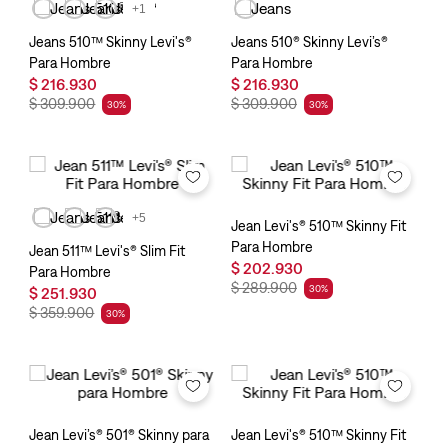
+1
Jeans 510™ Skinny Levi's®
Jeans 510® Skinny Levi’s®
Para Hombre
Para Hombre
$
216
.
930
$
216
.
930
$
309
.
900
$
309
.
900
30
%
30
%
+5
Jean Levi's® 510™ Skinny Fit
Para Hombre
Jean 511™ Levi's® Slim Fit
$
202
.
930
Para Hombre
$
289
.
900
30
%
$
251
.
930
$
359
.
900
30
%
Jean Levi’s® 501® Skinny para
Jean Levi's® 510™ Skinny Fit