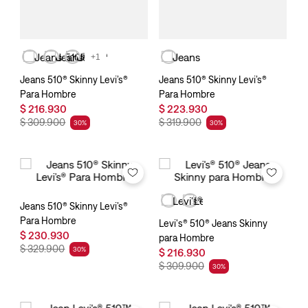
+1
Jeans 510® Skinny Levi’s®
Jeans 510® Skinny Levi’s®
Para Hombre
Para Hombre
$
216
.
930
$
223
.
930
$
309
.
900
$
319
.
900
30
%
30
%
Jeans 510® Skinny Levi’s®
Para Hombre
Levi's® 510® Jeans Skinny
$
230
.
930
para Hombre
$
329
.
900
30
%
$
216
.
930
$
309
.
900
30
%