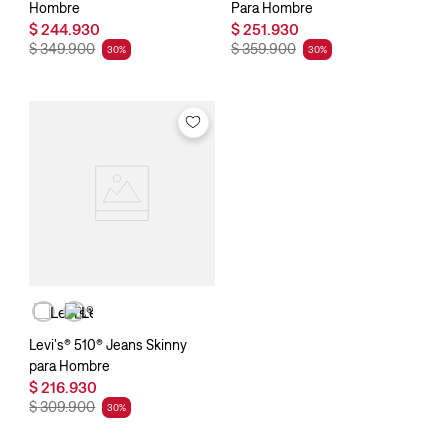
Hombre
Para Hombre
$
244
.
930
$
251
.
930
$
349
.
900
$
359
.
900
30
%
30
%
Levi's® 510® Jeans Skinny
para Hombre
$
216
.
930
$
309
.
900
30
%