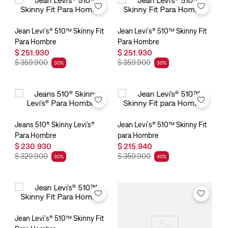
Jean Levi's® 510™ Skinny Fit
Jean Levi's® 510™ Skinny Fit
Para Hombre
Para Hombre
$
251
.
930
$
251
.
930
$
359
.
900
$
359
.
900
30
%
30
%
Jeans 510® Skinny Levi’s®
Jean Levi's® 510™ Skinny Fit
Para Hombre
para Hombre
$
230
.
930
$
215
.
940
$
329
.
900
$
359
.
900
30
%
40
%
Jean Levi's® 510™ Skinny Fit