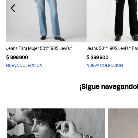
Agregar al carrito
Agregar al carr
Jeans Para Mujer 501® '90S Levi’s®
Jeans 501® '90S Levi’s® Pa
$
399
.
900
$
399
.
900
NUEVA COLECCIÓN
NUEVA COLECCIÓN
¡Sigue navegando!