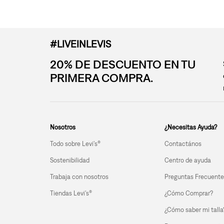
#LIVEINLEVIS
20% DE DESCUENTO EN TU
PRIMERA COMPRA.
Nosotros
¿Necesitas Ayuda?
Todo sobre Levi's®
Contactános
Sostenibilidad
Centro de ayuda
Trabaja con nosotros
Preguntas Frecuente
Tiendas Levi's®
¿Cómo Comprar?
¿Cómo saber mi talla