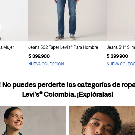
ito
Agregar al carrito
Ag
ra Mujer
Jeans 502 Taper Levi’s® Para Hombre
Jeans 511® Sli
$
399
.
900
$
399
.
900
NUEVA COLECCIÓN
NUEVA COLEC
 No puedes perderte las categorías de ro
Levi’s® Colombia. ¡Explóralas!