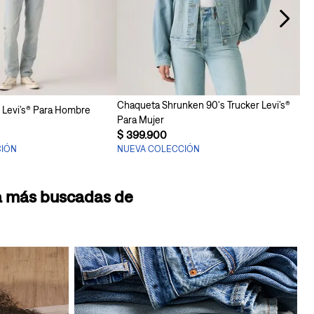
regar al carrito
Agregar al carrito
Chaqueta Shrunken 90's Trucker Levi’s®
m Levi’s® Para Hombre
Para Mujer
$
399
.
900
CIÓN
NUEVA COLECCIÓN
pa más buscadas de