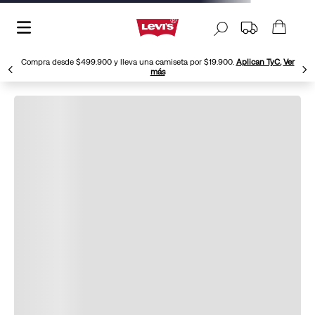
Compra desde $499.900 y lleva una camiseta por $19.900.
Aplican TyC.
Ver
más
Jean-Levis-721-High-Rise-Skinny-Para-Mujer-233113
Ordenar Por
Filtrar
11
Jean Levi's® 721 High Rise
Jean Levi's® 721 High Rise
Skinny Para Mujer
Skinny Para Mujer
$
144
.
950
$
144
.
950
$
289
.
900
$
289
.
900
50
%
50
%