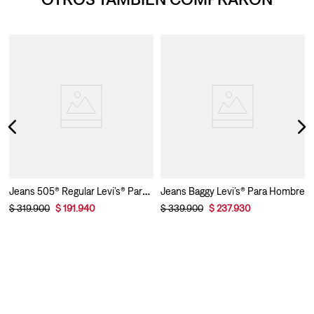
Jeans 505® Regular Levi’s® Para Hombre
Jeans Baggy Levi’s® Para Hombre
$
319
.
900
$
191
.
940
$
339
.
900
$
237
.
930