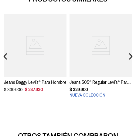
e
Jeans 505® Regular Levi’s® Para Hombre
Jeans Baggy Levi’s® Para Hombre
$
339
.
900
$
237
.
930
$
329
.
900
NUEVA COLECCIÓN
OTROS TAMBIÉN COMPRARON