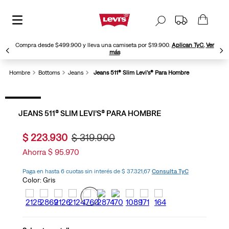
Compra desde $499.900 y lleva una camiseta por $19.900.
Aplican TyC.
Ver
más
Hombre
Bottoms
Jeans
Jeans 511® Slim Levi’s® Para Hombre
JEANS 511® SLIM LEVI’S® PARA HOMBRE
$
223
.
930
$
319
.
900
Ahorra
$
95
.
970
Paga en hasta 6 cuotas sin interés de $ 37.321,67
Consulta TyC
Color:
Gris